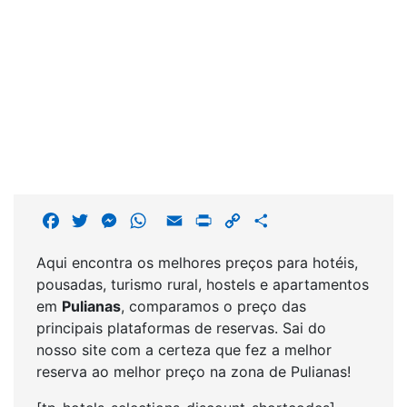
F
T
M
W
E
P
C
S
a
w
e
h
m
r
o
h
Aqui encontra os melhores preços para hotéis,
c
i
s
a
a
i
p
a
pousadas, turismo rural, hostels e apartamentos
e
t
s
t
i
n
y
r
em
Pulianas
, comparamos o preço das
b
t
e
s
l
t
L
e
principais plataformas de reservas. Sai do
o
e
n
A
i
nosso site com a certeza que fez a melhor
o
r
g
p
n
reserva ao melhor preço na zona de Pulianas!
k
e
p
k
r