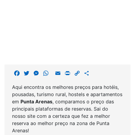
F
T
M
W
E
P
C
S
a
w
e
h
m
r
o
h
Aqui encontra os melhores preços para hotéis,
c
i
s
a
a
i
p
a
pousadas, turismo rural, hostels e apartamentos
e
t
s
t
i
n
y
r
em
Punta Arenas
, comparamos o preço das
b
t
e
s
l
t
L
e
principais plataformas de reservas. Sai do
o
e
n
A
i
nosso site com a certeza que fez a melhor
o
r
g
p
n
reserva ao melhor preço na zona de Punta
k
e
p
k
Arenas!
r