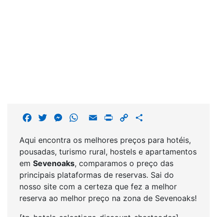
F
T
M
W
E
P
C
S
a
w
e
h
m
r
o
h
Aqui encontra os melhores preços para hotéis,
c
i
s
a
a
i
p
a
pousadas, turismo rural, hostels e apartamentos
e
t
s
t
i
n
y
r
em
Sevenoaks
, comparamos o preço das
b
t
e
s
l
t
L
e
principais plataformas de reservas. Sai do
o
e
n
A
i
nosso site com a certeza que fez a melhor
o
r
g
p
n
reserva ao melhor preço na zona de Sevenoaks!
k
e
p
k
r