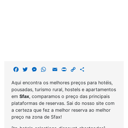
F
T
M
W
E
P
C
S
a
w
e
h
m
r
o
h
Aqui encontra os melhores preços para hotéis,
c
i
s
a
a
i
p
a
pousadas, turismo rural, hostels e apartamentos
e
t
s
t
i
n
y
r
em
Sfax
, comparamos o preço das principais
b
t
e
s
l
t
L
e
plataformas de reservas. Sai do nosso site com
o
e
n
A
i
a certeza que fez a melhor reserva ao melhor
o
r
g
p
n
preço na zona de Sfax!
k
e
p
k
r