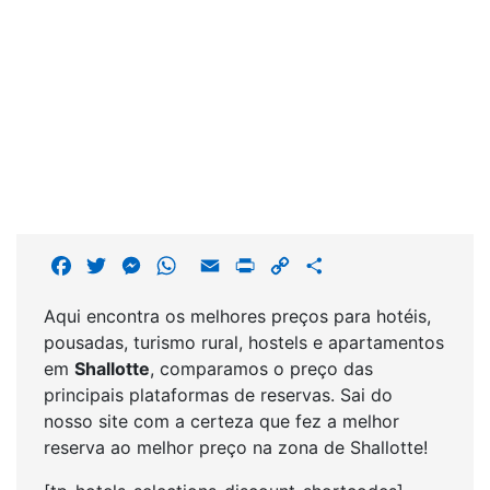
F
T
M
W
E
P
C
S
a
w
e
h
m
r
o
h
Aqui encontra os melhores preços para hotéis,
c
i
s
a
a
i
p
a
pousadas, turismo rural, hostels e apartamentos
e
t
s
t
i
n
y
r
em
Shallotte
, comparamos o preço das
b
t
e
s
l
t
L
e
principais plataformas de reservas. Sai do
o
e
n
A
i
nosso site com a certeza que fez a melhor
o
r
g
p
n
reserva ao melhor preço na zona de Shallotte!
k
e
p
k
r