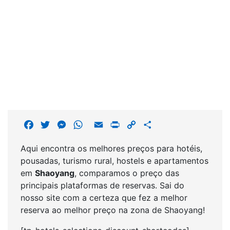
F
T
M
W
E
P
C
S
a
w
e
h
m
r
o
h
Aqui encontra os melhores preços para hotéis,
c
i
s
a
a
i
p
a
pousadas, turismo rural, hostels e apartamentos
e
t
s
t
i
n
y
r
em
Shaoyang
, comparamos o preço das
b
t
e
s
l
t
L
e
principais plataformas de reservas. Sai do
o
e
n
A
i
nosso site com a certeza que fez a melhor
o
r
g
p
n
reserva ao melhor preço na zona de Shaoyang!
k
e
p
k
r