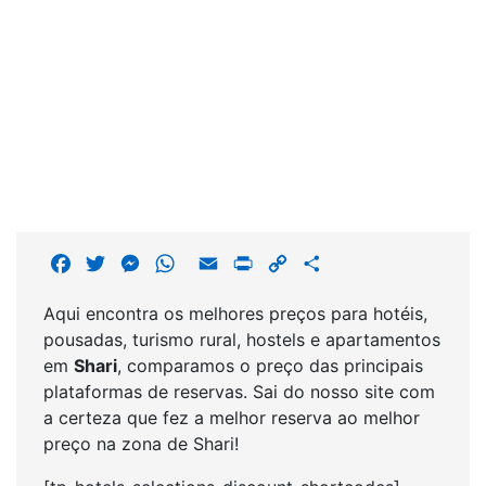
F
T
M
W
E
P
C
S
a
w
e
h
m
r
o
h
Aqui encontra os melhores preços para hotéis,
c
i
s
a
a
i
p
a
pousadas, turismo rural, hostels e apartamentos
e
t
s
t
i
n
y
r
em
Shari
, comparamos o preço das principais
b
t
e
s
l
t
L
e
plataformas de reservas. Sai do nosso site com
o
e
n
A
i
a certeza que fez a melhor reserva ao melhor
o
r
g
p
n
preço na zona de Shari!
k
e
p
k
r