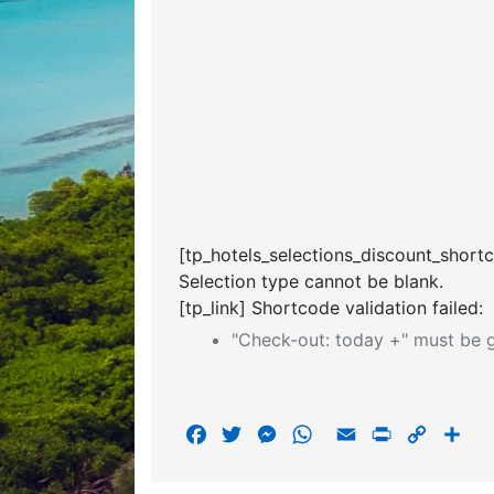
[tp_hotels_selections_discount_short
Selection type cannot be blank.
[tp_link] Shortcode validation failed:
"Check-out: today +" must be g
F
T
M
W
E
P
C
S
a
w
e
h
m
r
o
h
c
i
s
a
a
i
p
a