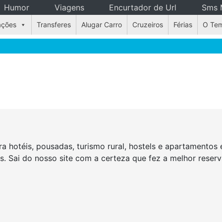
Humor
Viagens
Encurtador de Url
Sms 
ações
Transferes
Alugar Carro
Cruzeiros
Férias
O Te
a hotéis, pousadas, turismo rural, hostels e apartamento
as. Sai do nosso site com a certeza que fez a melhor rese