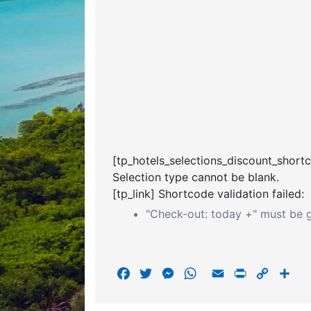
[tp_hotels_selections_discount_short
Selection type cannot be blank.
[tp_link] Shortcode validation failed:
"Check-out: today +" must be g
F
T
M
W
E
P
C
S
a
w
e
h
m
r
o
h
c
i
s
a
a
i
p
a