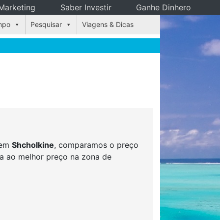
Marketing
Saber Investir
Ganhe Dinhero
mpo
Pesquisar
Viagens & Dicas
s em
Shcholkine
, comparamos o preço
rva ao melhor preço na zona de