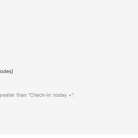
codes]
reater than "Check-in: today +".