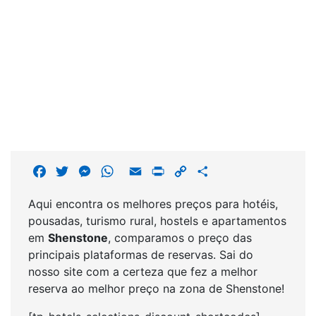
F
T
M
W
E
P
C
S
a
w
e
h
m
r
o
h
Aqui encontra os melhores preços para hotéis,
c
i
s
a
a
i
p
a
pousadas, turismo rural, hostels e apartamentos
e
t
s
t
i
n
y
r
em
Shenstone
, comparamos o preço das
b
t
e
s
l
t
L
e
principais plataformas de reservas. Sai do
o
e
n
A
i
nosso site com a certeza que fez a melhor
o
r
g
p
n
reserva ao melhor preço na zona de Shenstone!
k
e
p
k
r