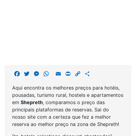
F
T
M
W
E
P
C
S
a
w
e
h
m
r
o
h
Aqui encontra os melhores preços para hotéis,
c
i
s
a
a
i
p
a
pousadas, turismo rural, hostels e apartamentos
e
t
s
t
i
n
y
r
em
Shepreth
, comparamos o preço das
b
t
e
s
l
t
L
e
principais plataformas de reservas. Sai do
o
e
n
A
i
nosso site com a certeza que fez a melhor
o
r
g
p
n
reserva ao melhor preço na zona de Shepreth!
k
e
p
k
r