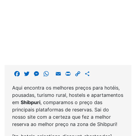
F
T
M
W
E
P
C
S
a
w
e
h
m
r
o
h
Aqui encontra os melhores preços para hotéis,
c
i
s
a
a
i
p
a
pousadas, turismo rural, hostels e apartamentos
e
t
s
t
i
n
y
r
em
Shibpuri
, comparamos o preço das
b
t
e
s
l
t
L
e
principais plataformas de reservas. Sai do
o
e
n
A
i
nosso site com a certeza que fez a melhor
o
r
g
p
n
reserva ao melhor preço na zona de Shibpuri!
k
e
p
k
r