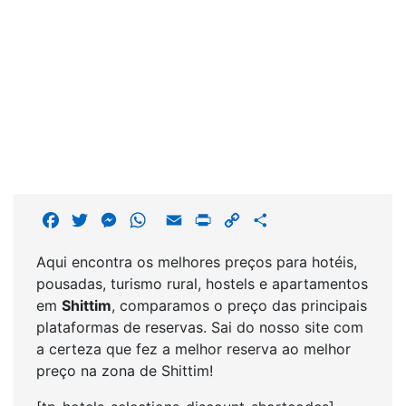
F
T
M
W
E
P
C
S
a
w
e
h
m
r
o
h
Aqui encontra os melhores preços para hotéis,
c
i
s
a
a
i
p
a
pousadas, turismo rural, hostels e apartamentos
e
t
s
t
i
n
y
r
em
Shittim
, comparamos o preço das principais
b
t
e
s
l
t
L
e
plataformas de reservas. Sai do nosso site com
o
e
n
A
i
a certeza que fez a melhor reserva ao melhor
o
r
g
p
n
preço na zona de Shittim!
k
e
p
k
r