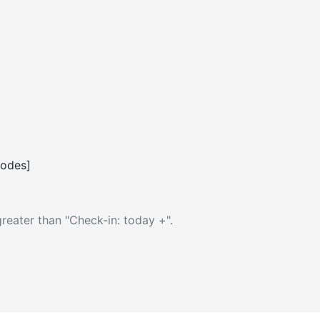
codes]
reater than "Check-in: today +".