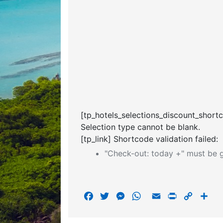
[tp_hotels_selections_discount_short
Selection type cannot be blank.
[tp_link] Shortcode validation failed:
"Check-out: today +" must be g
F
T
M
W
E
P
C
S
a
w
e
h
m
r
o
h
c
i
s
a
a
i
p
a