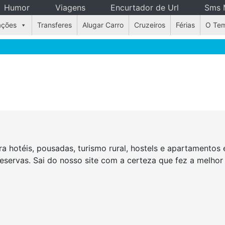
Humor
Viagens
Encurtador de Url
Sms 
ações
Transferes
Alugar Carro
Cruzeiros
Férias
O Te
a hotéis, pousadas, turismo rural, hostels e apartamento
reservas. Sai do nosso site com a certeza que fez a melho