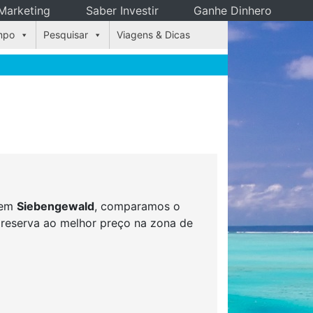
Marketing
Saber Investir
Ganhe Dinhero
mpo
Pesquisar
Viagens & Dicas
s em
Siebengewald
, comparamos o
r reserva ao melhor preço na zona de