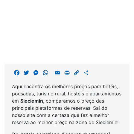
F
T
M
W
E
P
C
S
a
w
e
h
m
r
o
h
Aqui encontra os melhores preços para hotéis,
c
i
s
a
a
i
p
a
pousadas, turismo rural, hostels e apartamentos
e
t
s
t
i
n
y
r
em
Sieciemin
, comparamos o preço das
b
t
e
s
l
t
L
e
principais plataformas de reservas. Sai do
o
e
n
A
i
nosso site com a certeza que fez a melhor
o
r
g
p
n
reserva ao melhor preço na zona de Sieciemin!
k
e
p
k
r