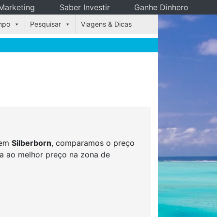
Marketing
Saber Investir
Ganhe Dinhero
mpo
Pesquisar
Viagens & Dicas
s em
Silberborn
, comparamos o preço
rva ao melhor preço na zona de