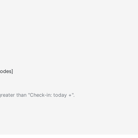
codes]
reater than "Check-in: today +".