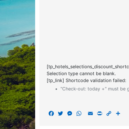
[tp_hotels_selections_discount_short
Selection type cannot be blank.
[tp_link] Shortcode validation failed:
"Check-out: today +" must be g
F
T
M
W
E
P
C
S
a
w
e
h
m
r
o
h
c
i
s
a
a
i
p
a