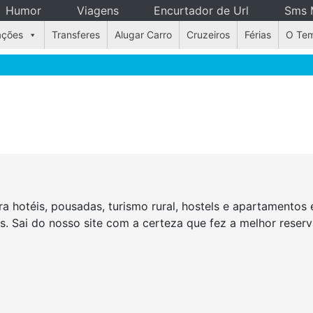
Humor
Viagens
Encurtador de Url
Sms 
ações
Transferes
Alugar Carro
Cruzeiros
Férias
O Te
a hotéis, pousadas, turismo rural, hostels e apartamento
as. Sai do nosso site com a certeza que fez a melhor rese