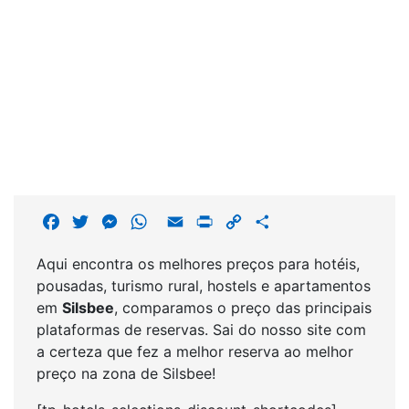
F
T
M
W
E
P
C
S
a
w
e
h
m
r
o
h
Aqui encontra os melhores preços para hotéis,
c
i
s
a
a
i
p
a
pousadas, turismo rural, hostels e apartamentos
e
t
s
t
i
n
y
r
em
Silsbee
, comparamos o preço das principais
b
t
e
s
l
t
L
e
plataformas de reservas. Sai do nosso site com
o
e
n
A
i
a certeza que fez a melhor reserva ao melhor
o
r
g
p
n
preço na zona de Silsbee!
k
e
p
k
r