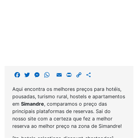
F
T
M
W
E
P
C
S
a
w
e
h
m
r
o
h
Aqui encontra os melhores preços para hotéis,
c
i
s
a
a
i
p
a
pousadas, turismo rural, hostels e apartamentos
e
t
s
t
i
n
y
r
em
Simandre
, comparamos o preço das
b
t
e
s
l
t
L
e
principais plataformas de reservas. Sai do
o
e
n
A
i
nosso site com a certeza que fez a melhor
o
r
g
p
n
reserva ao melhor preço na zona de Simandre!
k
e
p
k
r