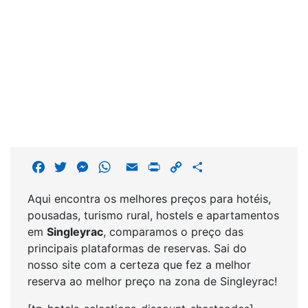
F
T
M
W
E
P
C
S
a
w
e
h
m
r
o
h
Aqui encontra os melhores preços para hotéis,
c
i
s
a
a
i
p
a
pousadas, turismo rural, hostels e apartamentos
e
t
s
t
i
n
y
r
em
Singleyrac
, comparamos o preço das
b
t
e
s
l
t
L
e
principais plataformas de reservas. Sai do
o
e
n
A
i
nosso site com a certeza que fez a melhor
o
r
g
p
n
reserva ao melhor preço na zona de Singleyrac!
k
e
p
k
r