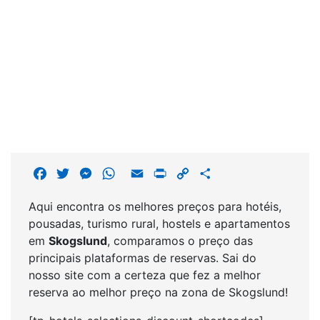
F
T
M
W
E
P
C
S
a
w
e
h
m
r
o
h
Aqui encontra os melhores preços para hotéis,
c
i
s
a
a
i
p
a
pousadas, turismo rural, hostels e apartamentos
e
t
s
t
i
n
y
r
em
Skogslund
, comparamos o preço das
b
t
e
s
l
t
L
e
principais plataformas de reservas. Sai do
o
e
n
A
i
nosso site com a certeza que fez a melhor
o
r
g
p
n
reserva ao melhor preço na zona de Skogslund!
k
e
p
k
r