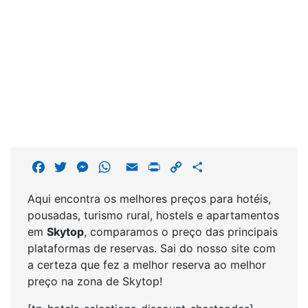
F
T
M
W
E
P
C
S
a
w
e
h
m
r
o
h
Aqui encontra os melhores preços para hotéis,
c
i
s
a
a
i
p
a
pousadas, turismo rural, hostels e apartamentos
e
t
s
t
i
n
y
r
em
Skytop
, comparamos o preço das principais
b
t
e
s
l
t
L
e
plataformas de reservas. Sai do nosso site com
o
e
n
A
i
a certeza que fez a melhor reserva ao melhor
o
r
g
p
n
preço na zona de Skytop!
k
e
p
k
r