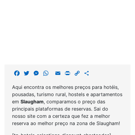
F
T
M
W
E
P
C
S
a
w
e
h
m
r
o
h
Aqui encontra os melhores preços para hotéis,
c
i
s
a
a
i
p
a
pousadas, turismo rural, hostels e apartamentos
e
t
s
t
i
n
y
r
em
Slaugham
, comparamos o preço das
b
t
e
s
l
t
L
e
principais plataformas de reservas. Sai do
o
e
n
A
i
nosso site com a certeza que fez a melhor
o
r
g
p
n
reserva ao melhor preço na zona de Slaugham!
k
e
p
k
r