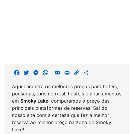
F
T
M
W
E
P
C
S
a
w
e
h
m
r
o
h
Aqui encontra os melhores preços para hotéis,
c
i
s
a
a
i
p
a
pousadas, turismo rural, hostels e apartamentos
e
t
s
t
i
n
y
r
em
Smoky Lake
, comparamos o preço das
b
t
e
s
l
t
L
e
principais plataformas de reservas. Sai do
o
e
n
A
i
nosso site com a certeza que fez a melhor
o
r
g
p
n
reserva ao melhor preço na zona de Smoky
k
e
p
k
Lake!
r