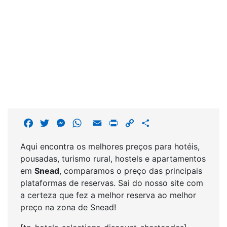
F
T
M
W
E
P
C
S
a
w
e
h
m
r
o
h
Aqui encontra os melhores preços para hotéis,
c
i
s
a
a
i
p
a
pousadas, turismo rural, hostels e apartamentos
e
t
s
t
i
n
y
r
em
Snead
, comparamos o preço das principais
b
t
e
s
l
t
L
e
plataformas de reservas. Sai do nosso site com
o
e
n
A
i
a certeza que fez a melhor reserva ao melhor
o
r
g
p
n
preço na zona de Snead!
k
e
p
k
r