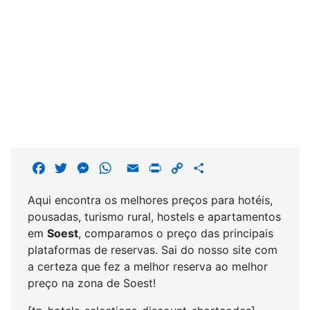
F
T
M
W
E
P
C
S
a
w
e
h
m
r
o
h
Aqui encontra os melhores preços para hotéis,
c
i
s
a
a
i
p
a
pousadas, turismo rural, hostels e apartamentos
e
t
s
t
i
n
y
r
em
Soest
, comparamos o preço das principais
b
t
e
s
l
t
L
e
plataformas de reservas. Sai do nosso site com
o
e
n
A
i
a certeza que fez a melhor reserva ao melhor
o
r
g
p
n
preço na zona de Soest!
k
e
p
k
r