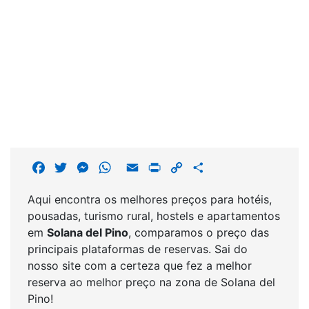
F
T
M
W
E
P
C
S
a
w
e
h
m
r
o
h
Aqui encontra os melhores preços para hotéis,
c
i
s
a
a
i
p
a
pousadas, turismo rural, hostels e apartamentos
e
t
s
t
i
n
y
r
em
Solana del Pino
, comparamos o preço das
b
t
e
s
l
t
L
e
principais plataformas de reservas. Sai do
o
e
n
A
i
nosso site com a certeza que fez a melhor
o
r
g
p
n
reserva ao melhor preço na zona de Solana del
k
e
p
k
Pino!
r