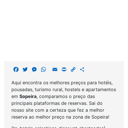
F
T
M
W
E
P
C
S
a
w
e
h
m
r
o
h
Aqui encontra os melhores preços para hotéis,
c
i
s
a
a
i
p
a
pousadas, turismo rural, hostels e apartamentos
e
t
s
t
i
n
y
r
em
Sopeira
, comparamos o preço das
b
t
e
s
l
t
L
e
principais plataformas de reservas. Sai do
o
e
n
A
i
nosso site com a certeza que fez a melhor
o
r
g
p
n
reserva ao melhor preço na zona de Sopeira!
k
e
p
k
r