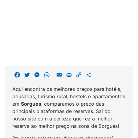
F
T
M
W
E
P
C
S
a
w
e
h
m
r
o
h
Aqui encontra os melhores preços para hotéis,
c
i
s
a
a
i
p
a
pousadas, turismo rural, hostels e apartamentos
e
t
s
t
i
n
y
r
em
Sorgues
, comparamos o preço das
b
t
e
s
l
t
L
e
principais plataformas de reservas. Sai do
o
e
n
A
i
nosso site com a certeza que fez a melhor
o
r
g
p
n
reserva ao melhor preço na zona de Sorgues!
k
e
p
k
r