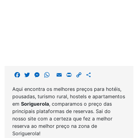
F
T
M
W
E
P
C
S
a
w
e
h
m
r
o
h
Aqui encontra os melhores preços para hotéis,
c
i
s
a
a
i
p
a
pousadas, turismo rural, hostels e apartamentos
e
t
s
t
i
n
y
r
em
Soriguerola
, comparamos o preço das
b
t
e
s
l
t
L
e
principais plataformas de reservas. Sai do
o
e
n
A
i
nosso site com a certeza que fez a melhor
o
r
g
p
n
reserva ao melhor preço na zona de
k
e
p
k
Soriguerola!
r