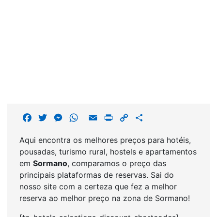
F
T
M
W
E
P
C
S
a
w
e
h
m
r
o
h
Aqui encontra os melhores preços para hotéis,
c
i
s
a
a
i
p
a
pousadas, turismo rural, hostels e apartamentos
e
t
s
t
i
n
y
r
em
Sormano
, comparamos o preço das
b
t
e
s
l
t
L
e
principais plataformas de reservas. Sai do
o
e
n
A
i
nosso site com a certeza que fez a melhor
o
r
g
p
n
reserva ao melhor preço na zona de Sormano!
k
e
p
k
r