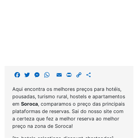
F
T
M
W
E
P
C
S
a
w
e
h
m
r
o
h
Aqui encontra os melhores preços para hotéis,
c
i
s
a
a
i
p
a
pousadas, turismo rural, hostels e apartamentos
e
t
s
t
i
n
y
r
em
Soroca
, comparamos o preço das principais
b
t
e
s
l
t
L
e
plataformas de reservas. Sai do nosso site com
o
e
n
A
i
a certeza que fez a melhor reserva ao melhor
o
r
g
p
n
preço na zona de Soroca!
k
e
p
k
r