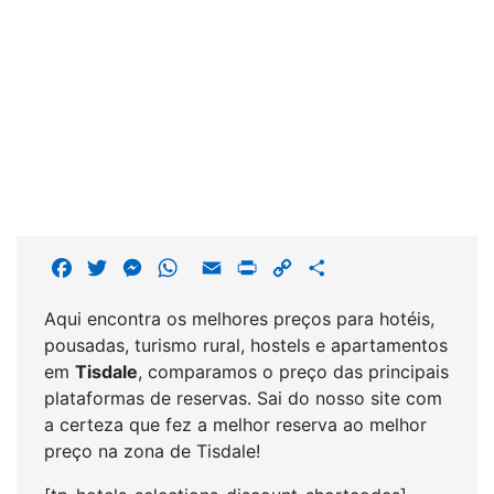
F
T
M
W
E
P
C
S
a
w
e
h
m
r
o
h
Aqui encontra os melhores preços para hotéis,
c
i
s
a
a
i
p
a
pousadas, turismo rural, hostels e apartamentos
e
t
s
t
i
n
y
r
em
Tisdale
, comparamos o preço das principais
b
t
e
s
l
t
L
e
plataformas de reservas. Sai do nosso site com
o
e
n
A
i
a certeza que fez a melhor reserva ao melhor
o
r
g
p
n
preço na zona de Tisdale!
k
e
p
k
r