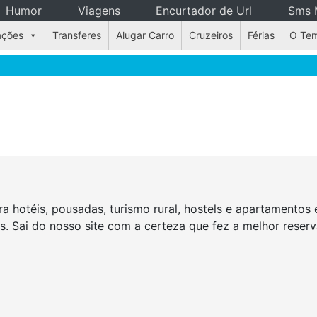
Humor
Viagens
Encurtador de Url
Sms 
ações
Transferes
Alugar Carro
Cruzeiros
Férias
O Te
a hotéis, pousadas, turismo rural, hostels e apartamento
as. Sai do nosso site com a certeza que fez a melhor rese