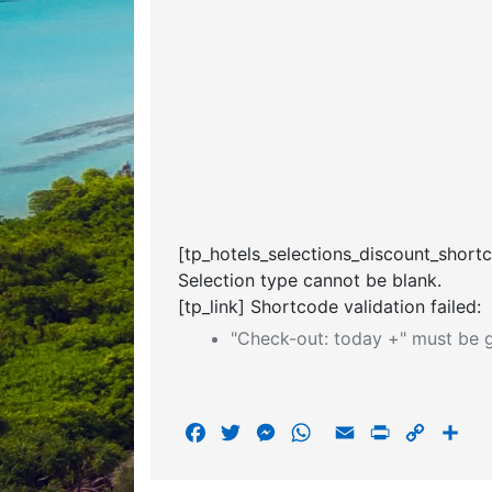
[tp_hotels_selections_discount_short
Selection type cannot be blank.
[tp_link] Shortcode validation failed:
"Check-out: today +" must be g
F
T
M
W
E
P
C
S
a
w
e
h
m
r
o
h
c
i
s
a
a
i
p
a