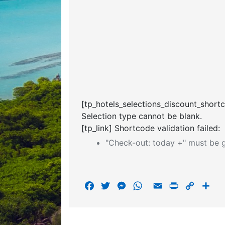
[tp_hotels_selections_discount_short
Selection type cannot be blank.
[tp_link] Shortcode validation failed:
"Check-out: today +" must be g
F
T
M
W
E
P
C
S
a
w
e
h
m
r
o
h
c
i
s
a
a
i
p
a
e
t
s
t
i
n
y
r