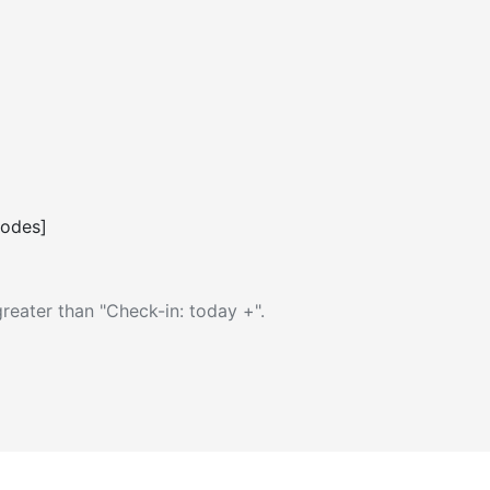
codes]
reater than "Check-in: today +".