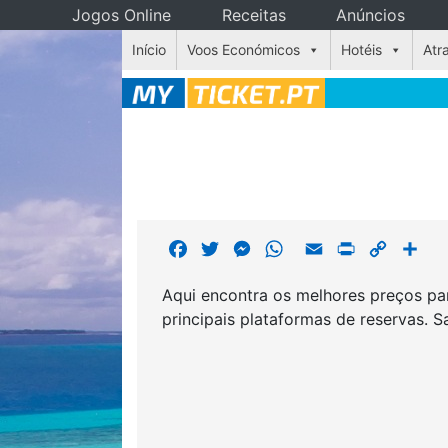
Jogos Online
Receitas
Anúncios
Skip
Início
Voos Económicos
Hotéis
Atr
to
content
F
T
M
W
E
P
C
S
a
w
e
h
m
r
o
h
Aqui encontra os melhores preços par
c
i
s
a
a
i
p
a
principais plataformas de reservas. 
e
t
s
t
i
n
y
r
b
t
e
s
l
t
L
e
o
e
n
A
i
o
r
g
p
n
k
e
p
k
r