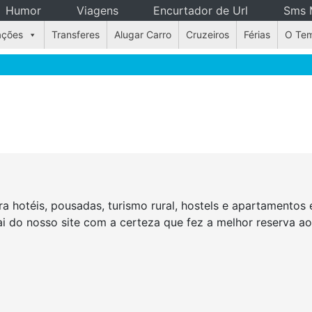
Humor
Viagens
Encurtador de Url
Sms 
ações
Transferes
Alugar Carro
Cruzeiros
Férias
O Te
a hotéis, pousadas, turismo rural, hostels e apartamento
Sai do nosso site com a certeza que fez a melhor reserva a