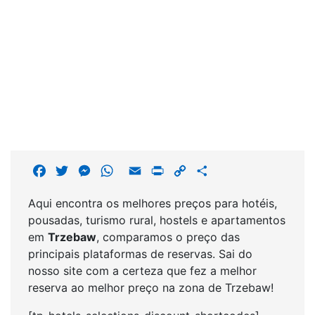
F
T
M
W
E
P
C
S
a
w
e
h
m
r
o
h
Aqui encontra os melhores preços para hotéis,
c
i
s
a
a
i
p
a
pousadas, turismo rural, hostels e apartamentos
e
t
s
t
i
n
y
r
em
Trzebaw
, comparamos o preço das
b
t
e
s
l
t
L
e
principais plataformas de reservas. Sai do
o
e
n
A
i
nosso site com a certeza que fez a melhor
o
r
g
p
n
reserva ao melhor preço na zona de Trzebaw!
k
e
p
k
r