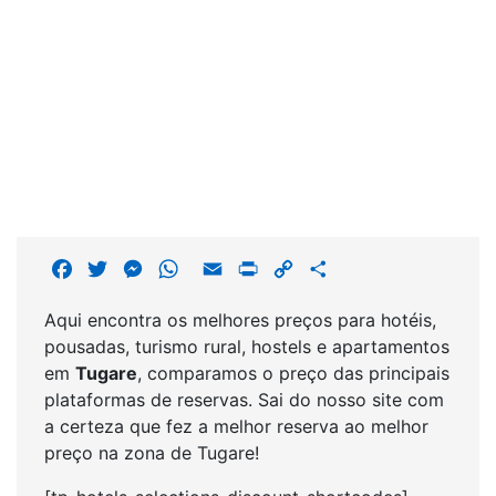
F
T
M
W
E
P
C
S
a
w
e
h
m
r
o
h
Aqui encontra os melhores preços para hotéis,
c
i
s
a
a
i
p
a
pousadas, turismo rural, hostels e apartamentos
e
t
s
t
i
n
y
r
em
Tugare
, comparamos o preço das principais
b
t
e
s
l
t
L
e
plataformas de reservas. Sai do nosso site com
o
e
n
A
i
a certeza que fez a melhor reserva ao melhor
o
r
g
p
n
preço na zona de Tugare!
k
e
p
k
r