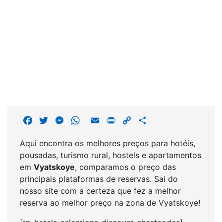
F
T
M
W
E
P
C
S
a
w
e
h
m
r
o
h
Aqui encontra os melhores preços para hotéis,
c
i
s
a
a
i
p
a
pousadas, turismo rural, hostels e apartamentos
e
t
s
t
i
n
y
r
em
Vyatskoye
, comparamos o preço das
b
t
e
s
l
t
L
e
principais plataformas de reservas. Sai do
o
e
n
A
i
nosso site com a certeza que fez a melhor
o
r
g
p
n
reserva ao melhor preço na zona de Vyatskoye!
k
e
p
k
r