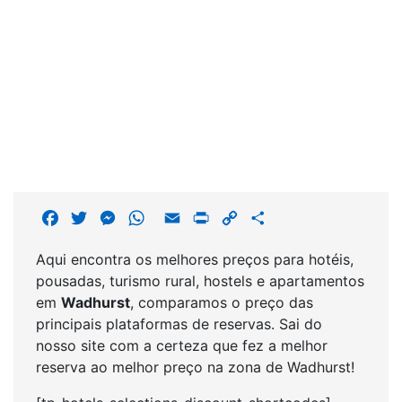
F
T
M
W
E
P
C
S
a
w
e
h
m
r
o
h
Aqui encontra os melhores preços para hotéis,
c
i
s
a
a
i
p
a
pousadas, turismo rural, hostels e apartamentos
e
t
s
t
i
n
y
r
em
Wadhurst
, comparamos o preço das
b
t
e
s
l
t
L
e
principais plataformas de reservas. Sai do
o
e
n
A
i
nosso site com a certeza que fez a melhor
o
r
g
p
n
reserva ao melhor preço na zona de Wadhurst!
k
e
p
k
r