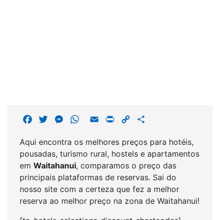
F
T
M
W
E
P
C
S
a
w
e
h
m
r
o
h
Aqui encontra os melhores preços para hotéis,
c
i
s
a
a
i
p
a
pousadas, turismo rural, hostels e apartamentos
e
t
s
t
i
n
y
r
em
Waitahanui
, comparamos o preço das
b
t
e
s
l
t
L
e
principais plataformas de reservas. Sai do
o
e
n
A
i
nosso site com a certeza que fez a melhor
o
r
g
p
n
reserva ao melhor preço na zona de Waitahanui!
k
e
p
k
r