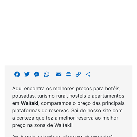
F
T
M
W
E
P
C
S
a
w
e
h
m
r
o
h
Aqui encontra os melhores preços para hotéis,
c
i
s
a
a
i
p
a
pousadas, turismo rural, hostels e apartamentos
e
t
s
t
i
n
y
r
em
Waitaki
, comparamos o preço das principais
b
t
e
s
l
t
L
e
plataformas de reservas. Sai do nosso site com
o
e
n
A
i
a certeza que fez a melhor reserva ao melhor
o
r
g
p
n
preço na zona de Waitaki!
k
e
p
k
r