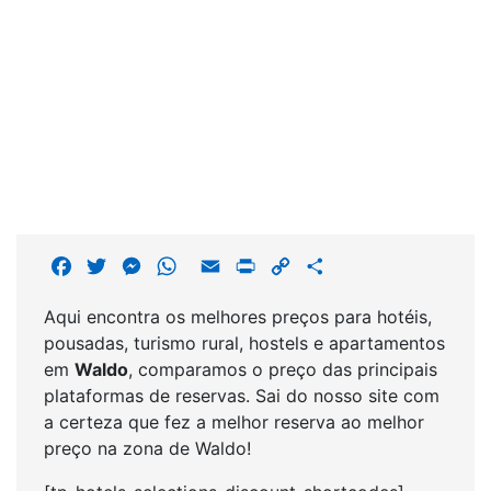
F
T
M
W
E
P
C
S
a
w
e
h
m
r
o
h
Aqui encontra os melhores preços para hotéis,
c
i
s
a
a
i
p
a
pousadas, turismo rural, hostels e apartamentos
e
t
s
t
i
n
y
r
em
Waldo
, comparamos o preço das principais
b
t
e
s
l
t
L
e
plataformas de reservas. Sai do nosso site com
o
e
n
A
i
a certeza que fez a melhor reserva ao melhor
o
r
g
p
n
preço na zona de Waldo!
k
e
p
k
r