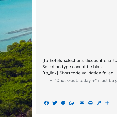
[tp_hotels_selections_discount_short
Selection type cannot be blank.
[tp_link] Shortcode validation failed:
"Check-out: today +" must be g
F
T
M
W
E
P
C
S
a
w
e
h
m
r
o
h
c
i
s
a
a
i
p
a