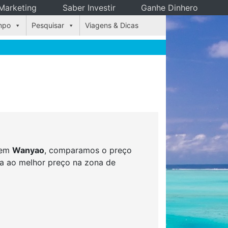
Marketing
Saber Investir
Ganhe Dinhero
mpo
Pesquisar
Viagens & Dicas
s em
Wanyao
, comparamos o preço
rva ao melhor preço na zona de