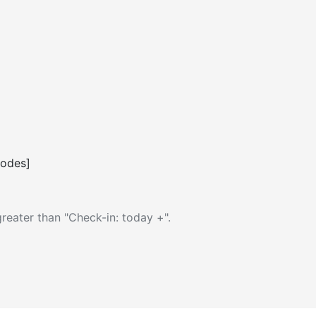
codes]
reater than "Check-in: today +".