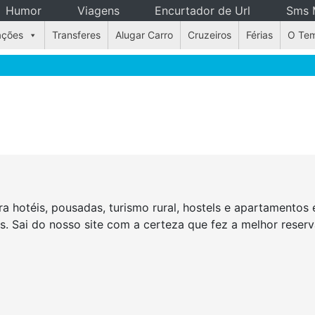
Humor
Viagens
Encurtador de Url
Sms 
ações
Transferes
Alugar Carro
Cruzeiros
Férias
O Te
a hotéis, pousadas, turismo rural, hostels e apartamento
as. Sai do nosso site com a certeza que fez a melhor rese