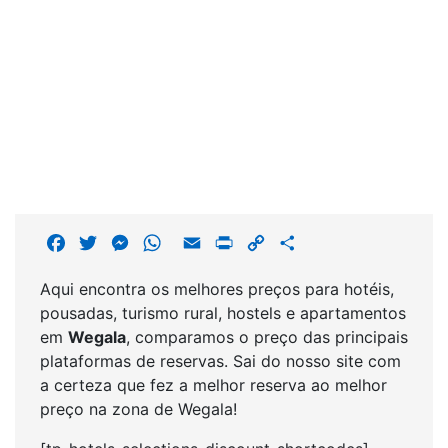
F
T
M
W
E
P
C
S
a
w
e
h
m
r
o
h
Aqui encontra os melhores preços para hotéis,
c
i
s
a
a
i
p
a
pousadas, turismo rural, hostels e apartamentos
e
t
s
t
i
n
y
r
em
Wegala
, comparamos o preço das principais
b
t
e
s
l
t
L
e
plataformas de reservas. Sai do nosso site com
o
e
n
A
i
a certeza que fez a melhor reserva ao melhor
o
r
g
p
n
preço na zona de Wegala!
k
e
p
k
r