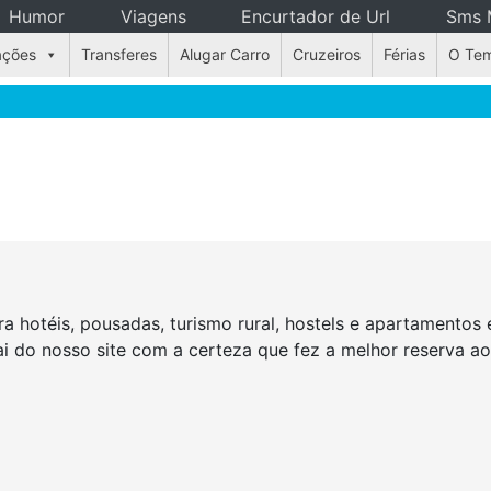
Humor
Viagens
Encurtador de Url
Sms 
ações
Transferes
Alugar Carro
Cruzeiros
Férias
O Te
a hotéis, pousadas, turismo rural, hostels e apartamento
Sai do nosso site com a certeza que fez a melhor reserva 