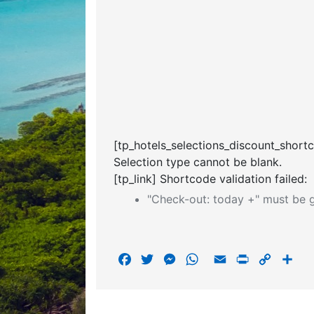
[tp_hotels_selections_discount_short
Selection type cannot be blank.
[tp_link] Shortcode validation failed:
"Check-out: today +" must be g
F
T
M
W
E
P
C
S
a
w
e
h
m
r
o
h
c
i
s
a
a
i
p
a
e
t
s
t
i
n
y
r