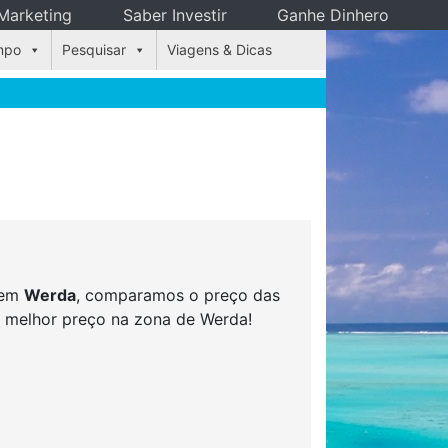
Marketing
Saber Investir
Ganhe Dinhero
mpo
Pesquisar
Viagens & Dicas
s em
Werda
, comparamos o preço das
ao melhor preço na zona de Werda!