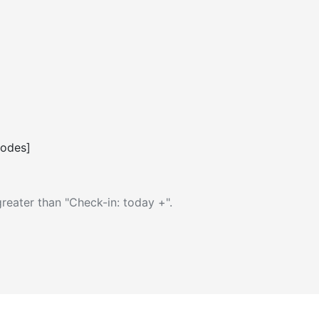
codes]
reater than "Check-in: today +".