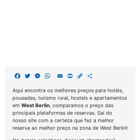
F
T
M
W
E
P
C
S
a
w
e
h
m
r
o
h
Aqui encontra os melhores preços para hotéis,
c
i
s
a
a
i
p
a
pousadas, turismo rural, hostels e apartamentos
e
t
s
t
i
n
y
r
em
West Berlin
, comparamos o preço das
b
t
e
s
l
t
L
e
principais plataformas de reservas. Sai do
o
e
n
A
i
nosso site com a certeza que fez a melhor
o
r
g
p
n
reserva ao melhor preço na zona de West Berlin!
k
e
p
k
r