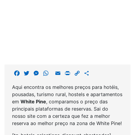
F
T
M
W
E
P
C
S
a
w
e
h
m
r
o
h
Aqui encontra os melhores preços para hotéis,
c
i
s
a
a
i
p
a
pousadas, turismo rural, hostels e apartamentos
e
t
s
t
i
n
y
r
em
White Pine
, comparamos o preço das
b
t
e
s
l
t
L
e
principais plataformas de reservas. Sai do
o
e
n
A
i
nosso site com a certeza que fez a melhor
o
r
g
p
n
reserva ao melhor preço na zona de White Pine!
k
e
p
k
r