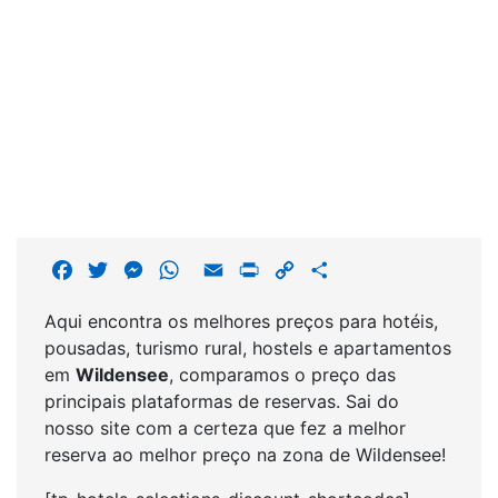
F
T
M
W
E
P
C
S
a
w
e
h
m
r
o
h
Aqui encontra os melhores preços para hotéis,
c
i
s
a
a
i
p
a
pousadas, turismo rural, hostels e apartamentos
e
t
s
t
i
n
y
r
em
Wildensee
, comparamos o preço das
b
t
e
s
l
t
L
e
principais plataformas de reservas. Sai do
o
e
n
A
i
nosso site com a certeza que fez a melhor
o
r
g
p
n
reserva ao melhor preço na zona de Wildensee!
k
e
p
k
r