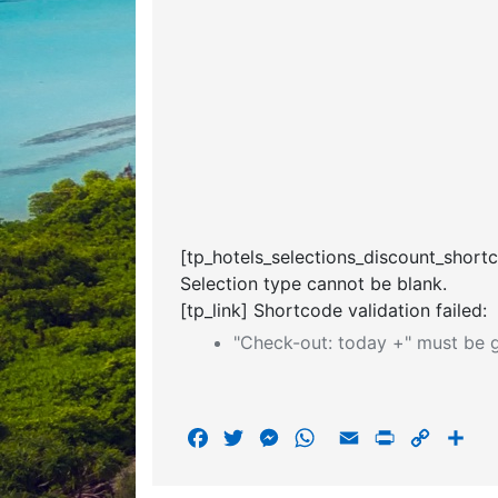
[tp_hotels_selections_discount_short
Selection type cannot be blank.
[tp_link] Shortcode validation failed:
"Check-out: today +" must be g
F
T
M
W
E
P
C
S
a
w
e
h
m
r
o
h
c
i
s
a
a
i
p
a