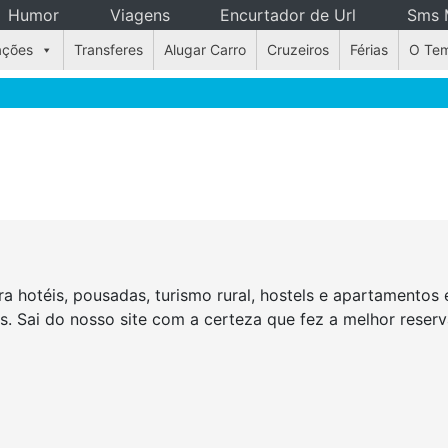
Humor
Viagens
Encurtador de Url
Sms 
ações
Transferes
Alugar Carro
Cruzeiros
Férias
O Te
a hotéis, pousadas, turismo rural, hostels e apartamento
as. Sai do nosso site com a certeza que fez a melhor rese