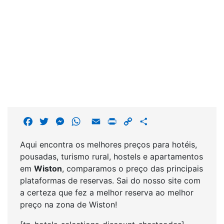
F
T
M
W
E
P
C
S
a
w
e
h
m
r
o
h
Aqui encontra os melhores preços para hotéis,
c
i
s
a
a
i
p
a
pousadas, turismo rural, hostels e apartamentos
e
t
s
t
i
n
y
r
em
Wiston
, comparamos o preço das principais
b
t
e
s
l
t
L
e
plataformas de reservas. Sai do nosso site com
o
e
n
A
i
a certeza que fez a melhor reserva ao melhor
o
r
g
p
n
preço na zona de Wiston!
k
e
p
k
r