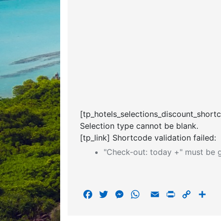
[tp_hotels_selections_discount_short
Selection type cannot be blank.
[tp_link] Shortcode validation failed:
"Check-out: today +" must be g
F
T
M
W
E
P
C
S
a
w
e
h
m
r
o
h
c
i
s
a
a
i
p
a