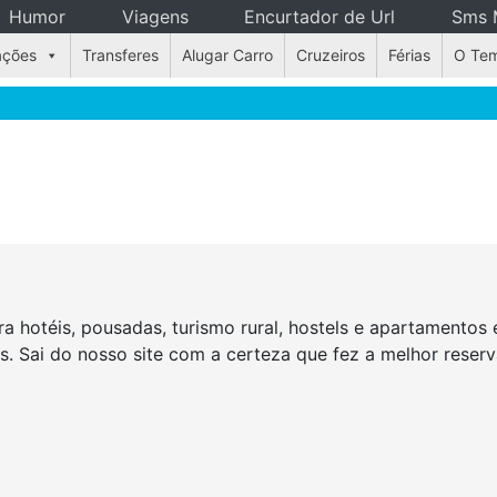
Humor
Viagens
Encurtador de Url
Sms 
ações
Transferes
Alugar Carro
Cruzeiros
Férias
O Te
a hotéis, pousadas, turismo rural, hostels e apartamento
as. Sai do nosso site com a certeza que fez a melhor rese